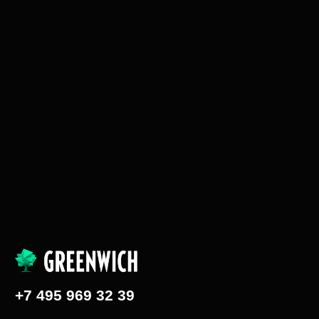
+7 495 969 32 39
greenwich-production@yandex.ru
Связаться
Корпоративное, имиджевое и B2B видео
Обучающее видео
Реклама
Документальное кино
TV формат
Видеокомиксы
Кино и сериалы
2D и 3D графика
Инфографика анимация
Прямые эфиры
Контакты
Политика конфиденциальности