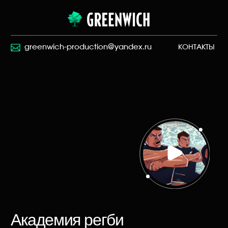
greenwich-production@yandex.ru
greenwich-production@yandex.ru
КОНТАКТЫ
КОНТАКТЫ
Академия регби
Кино и сериалы
Документальное кино
Прямые эфиры
Обучающее видео
Корпоративное, имиджевое и B2B видео